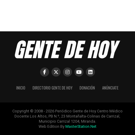
INICIO
DIRECTORIO GENTE DE HOY
DONACIÓN
ANÚNCIATE
Copyright © 2008 - 2026 Periódico Gente de Hoy Centro Médico
Docente Los Altos, PB N.º, 23 Montañalta-Colinas de Carrizal,
Municipio Carrizal 1204, Miranda.
Web Edition By
MasterStation.Net