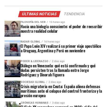
ÚLTIMAS NOTICIAS
TENDENCIA
FILOSOFÍA DEL SER
15 horas ago
Hacia una biología consciente: el poder de reescribir
nuestra realidad celular
RADAR GLOBAL
16 horas ago
El Papa León XIV realizará su primer viaje apostólico
a Uruguay, Argentina y Perú en noviembre
PODER & LIDERAZGO
2 días ago
Diálogo en Venezuela: qué está confirmado y qué
dudas persisten tras la llamada entre Jorge
Rodríguez y Dinorah Figuera
SOCIEDAD GLOBAL
2 días ago
Crisis migratoria en Ceuta: España alinea defensas
marítimas ante el colapso del control fronterizo y la
presión europea
CRÓNICAS HUMANAS
3 días ago