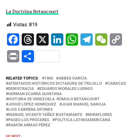
La Doctrina Betancourt
Vistas:
819
Facebook
Threads
X
LinkedIn
WhatsApp
Telegram
WeChat
Copy
Link
Print
Compartir
RELATED TOPICS:
1960
ABBES GARCÍA
ATENTADOS HISTORICOS DICTADURA DE TRUJILLO
CARACAS
DEMOCRACIA
EDUARDO MORALES LUENGO
HERMAN ECARRA QUINTANA
HISTORIA DE VENEZUELA RÓMULO BETANCOURT
JOSUÉ LÓPEZ HENRÍQUEZ
JUAN MANUEL SANOJA
LUIS CABRERA SIFONES
MANUEL VICENTE YÁÑEZ BUSTAMANTE
MIRAFLORES
PASEO LOS PRÓCERES
POLÍTICA LATINOAMERICANA
RAMÓN ARMAS PÉREZ
UP NEXT