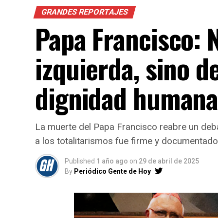
GRANDES REPORTAJES
Papa Francisco: 
izquierda, sino d
dignidad human
La muerte del Papa Francisco reabre un deba
a los totalitarismos fue firme y documentado
Published
1 año ago
on
29 de abril de 2025
By
Periódico Gente de Hoy