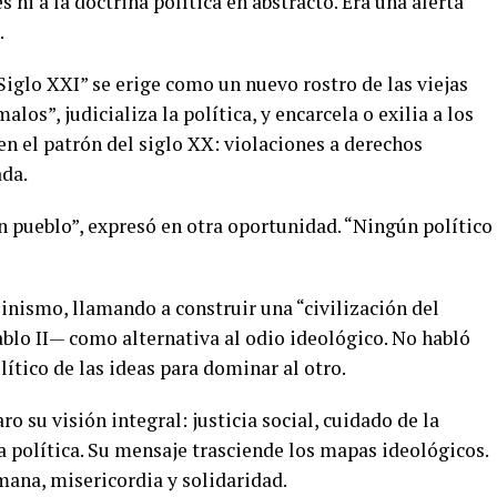
 ni a la doctrina política en abstracto. Era una alerta
.
iglo XXI” se erige como un nuevo rostro de las viejas
los”, judicializa la política, y encarcela o exilia a los
en el patrón del siglo XX: violaciones a derechos
ada.
un pueblo”, expresó en otra oportunidad. “Ningún político
inismo, llamando a construir una “civilización del
lo II— como alternativa al odio ideológico. No habló
lítico de las ideas para dominar al otro.
aro su visión integral: justicia social, cuidado de la
la política. Su mensaje trasciende los mapas ideológicos.
mana, misericordia y solidaridad.