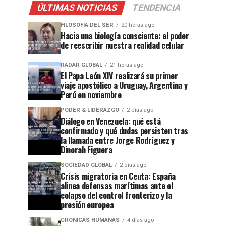
ÚLTIMAS NOTICIAS
TENDENCIA
FILOSOFÍA DEL SER
20 horas ago
Hacia una biología consciente: el poder
de reescribir nuestra realidad celular
RADAR GLOBAL
21 horas ago
El Papa León XIV realizará su primer
viaje apostólico a Uruguay, Argentina y
Perú en noviembre
PODER & LIDERAZGO
2 días ago
Diálogo en Venezuela: qué está
confirmado y qué dudas persisten tras
la llamada entre Jorge Rodríguez y
Dinorah Figuera
SOCIEDAD GLOBAL
2 días ago
Crisis migratoria en Ceuta: España
alinea defensas marítimas ante el
colapso del control fronterizo y la
presión europea
CRÓNICAS HUMANAS
4 días ago