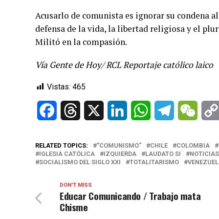
Acusarlo de comunista es ignorar su condena al
defensa de la vida, la libertad religiosa y el pl
Militó en la compasión.
Vía Gente de Hoy/ RCL Reportaje católico laico
Vistas:
465
Facebook
Threads
X
LinkedIn
WhatsApp
Telegram
WeCh
RELATED TOPICS:
"COMUNISMO"
CHILE
COLOMBIA
IGLESIA CATÓLICA
IZQUIERDA
LAUDATO SI
NOTICIAS
SOCIALISMO DEL SIGLO XXI
TOTALITARISMO
VENEZUEL
DON'T MISS
Educar Comunicando / Trabajo mata
Chisme