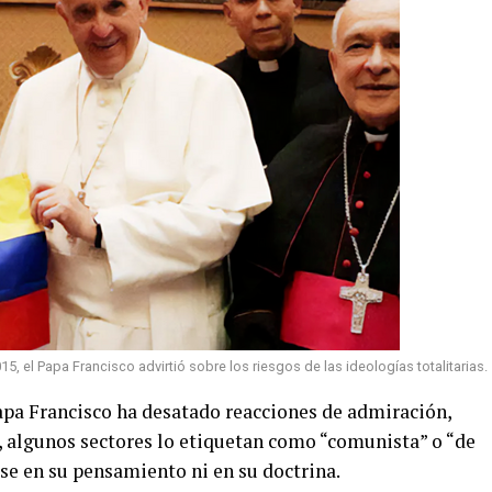
15, el Papa Francisco advirtió sobre los riesgos de las ideologías totalitarias.
apa Francisco ha desatado reacciones de admiración,
s, algunos sectores lo etiquetan como “comunista” o “de
ase en su pensamiento ni en su doctrina.