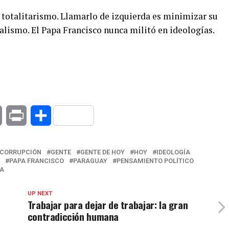
 totalitarismo. Llamarlo de izquierda es minimizar su
uralismo. El Papa Francisco nunca militó en ideologías.
at
Copy
Print
Compartir
Link
CORRUPCIÓN
GENTE
GENTE DE HOY
HOY
IDEOLOGÍA
PAPA FRANCISCO
PARAGUAY
PENSAMIENTO POLÍTICO
A
UP NEXT
Trabajar para dejar de trabajar: la gran
contradicción humana