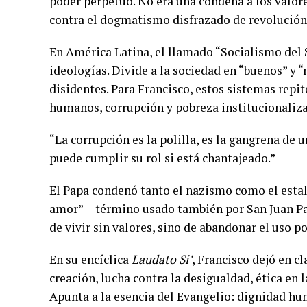
poder perpetuo. No era una condena a los valores
contra el dogmatismo disfrazado de revolución
En América Latina, el llamado “Socialismo del S
ideologías. Divide a la sociedad en “buenos” y “ma
disidentes. Para Francisco, estos sistemas repit
humanos, corrupción y pobreza institucionaliz
“La corrupción es la polilla, es la gangrena de 
puede cumplir su rol si está chantajeado.”
El Papa condenó tanto el nazismo como el estal
amor” —término usado también por San Juan Pab
de vivir sin valores, sino de abandonar el uso po
En su encíclica
Laudato Si’
, Francisco dejó en cl
creación, lucha contra la desigualdad, ética en 
Apunta a la esencia del Evangelio: dignidad hu