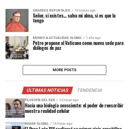
GRANDES REPORTAJES
10 meses ago
Señor, si existes… salva mi alma, si es que la
tengo
MUNDO & ACTUALIDAD GLOBAL
1 año ago
Petro propone al Vaticano como nueva sede para
diálogos de paz
MORE POSTS
ÚLTIMAS NOTICIAS
TENDENCIA
FILOSOFÍA DEL SER
12 horas ago
Hacia una biología consciente: el poder de reescribir
nuestra realidad celular
RADAR GLOBAL
14 horas ago
El Papa León XIV realizará su primer viaje apostólico