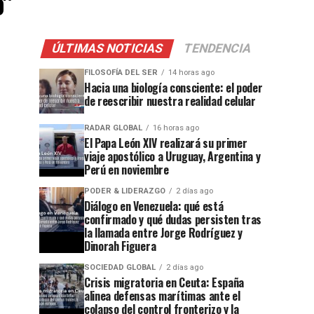
o"
ÚLTIMAS NOTICIAS
TENDENCIA
FILOSOFÍA DEL SER
14 horas ago
Hacia una biología consciente: el poder
de reescribir nuestra realidad celular
RADAR GLOBAL
16 horas ago
El Papa León XIV realizará su primer
viaje apostólico a Uruguay, Argentina y
Perú en noviembre
PODER & LIDERAZGO
2 días ago
Diálogo en Venezuela: qué está
confirmado y qué dudas persisten tras
la llamada entre Jorge Rodríguez y
Dinorah Figuera
SOCIEDAD GLOBAL
2 días ago
Crisis migratoria en Ceuta: España
alinea defensas marítimas ante el
colapso del control fronterizo y la