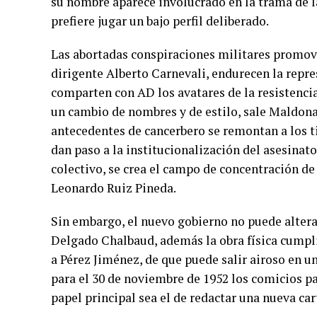
su nombre aparece involucrado en la trama de l
prefiere jugar un bajo perfil deliberado.
Las abortadas conspiraciones militares promovi
dirigente Alberto Carnevali, endurecen la repres
comparten con AD los avatares de la resistencia
un cambio de nombres y de estilo, sale Maldona
antecedentes de cancerbero se remontan a los t
dan paso a la institucionalización del asesina
colectivo, se crea el campo de concentración de 
Leonardo Ruiz Pineda.
Sin embargo, el nuevo gobierno no puede altera
Delgado Chalbaud, además la obra física cumpli
a Pérez Jiménez, de que puede salir airoso en u
para el 30 de noviembre de 1952 los comicios p
papel principal sea el de redactar una nueva ca