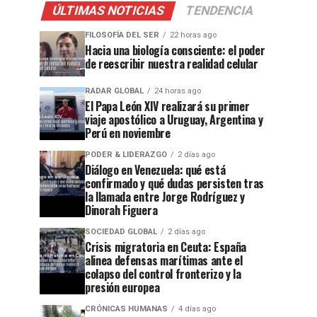
ÚLTIMAS NOTICIAS
TENDENCIA
FILOSOFÍA DEL SER
22 horas ago
Hacia una biología consciente: el poder
de reescribir nuestra realidad celular
RADAR GLOBAL
24 horas ago
El Papa León XIV realizará su primer
viaje apostólico a Uruguay, Argentina y
Perú en noviembre
PODER & LIDERAZGO
2 días ago
Diálogo en Venezuela: qué está
confirmado y qué dudas persisten tras
la llamada entre Jorge Rodríguez y
Dinorah Figuera
SOCIEDAD GLOBAL
2 días ago
Crisis migratoria en Ceuta: España
alinea defensas marítimas ante el
colapso del control fronterizo y la
presión europea
CRÓNICAS HUMANAS
4 días ago