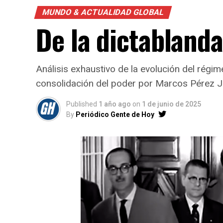
MUNDO & ACTUALIDAD GLOBAL
De la dictablanda
Análisis exhaustivo de la evolución del régime
consolidación del poder por Marcos Pérez 
Published
1 año ago
on
1 de junio de 2025
By
Periódico Gente de Hoy