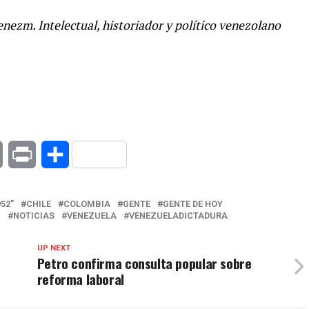
ezm. Intelectual, historiador y político venezolano
at
Copy
Print
Compartir
Link
52"
CHILE
COLOMBIA
GENTE
GENTE DE HOY
Z
NOTICIAS
VENEZUELA
VENEZUELADICTADURA
UP NEXT
Petro confirma consulta popular sobre
reforma laboral