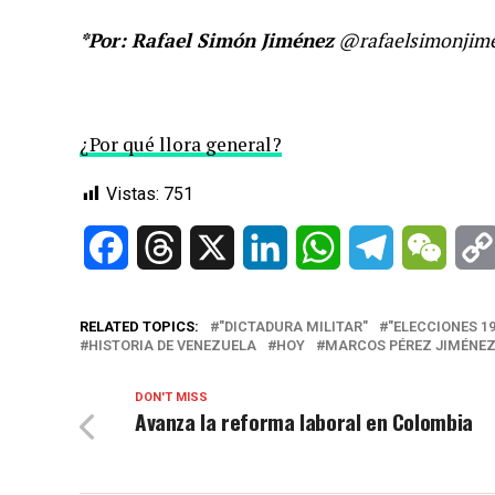
*Por: Rafael Simón Jiménez
@rafaelsimonjimen
¿Por qué llora general?
Vistas:
751
Facebook
Threads
X
LinkedIn
WhatsApp
Telegram
WeCh
RELATED TOPICS:
"DICTADURA MILITAR"
"ELECCIONES 19
HISTORIA DE VENEZUELA
HOY
MARCOS PÉREZ JIMÉNE
DON'T MISS
Avanza la reforma laboral en Colombia