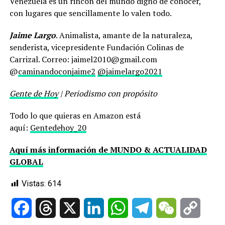
Venezuela es un rincón del mundo digno de conocer,
con lugares que sencillamente lo valen todo.
Jaime Largo
. Animalista, amante de la naturaleza,
senderista, vicepresidente Fundación Colinas de
Carrizal. Correo: jaimel2010@gmail.com
@
caminandoconjaime2
@jaimelargo2021
Gente de Hoy
| Periodismo con propósito
Todo lo que quieras en Amazon está
aquí:
Gentedehoy_20
Aquí más información de MUNDO & ACTUALIDAD
GLOBAL
Vistas:
614
Facebook
Threads
X
LinkedIn
WhatsApp
Telegram
WeChat
Copy