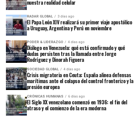
nuestra realidad celular
RADAR GLOBAL
3 días ago
El Papa León XIV realizará su primer viaje apostólico
a Uruguay, Argentina y Perú en noviembre
PODER & LIDERAZGO
4 días ago
Diálogo en Venezuela: qué está confirmado y qué
dudas persisten tras la llamada entre Jorge
Rodríguez y Dinorah Figuera
SOCIEDAD GLOBAL
4 días ago
Crisis migratoria en Ceuta: España alinea defensas
marítimas ante el colapso del control fronterizo y la
presión europea
CRÓNICAS HUMANAS
6 días ago
El Siglo XX venezolano comenzó en 1936: el fin del
atraso y el comienzo de la era moderna