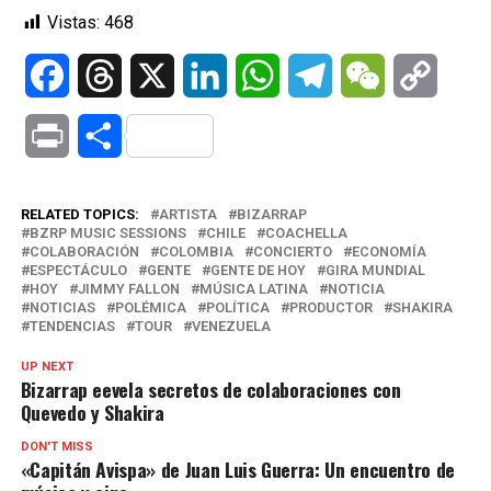
Vistas:
468
Facebook
Threads
X
LinkedIn
WhatsApp
Telegram
WeChat
Copy
Link
Print
Compartir
RELATED TOPICS:
ARTISTA
BIZARRAP
BZRP MUSIC SESSIONS
CHILE
COACHELLA
COLABORACIÓN
COLOMBIA
CONCIERTO
ECONOMÍA
ESPECTÁCULO
GENTE
GENTE DE HOY
GIRA MUNDIAL
HOY
JIMMY FALLON
MÚSICA LATINA
NOTICIA
NOTICIAS
POLÉMICA
POLÍTICA
PRODUCTOR
SHAKIRA
TENDENCIAS
TOUR
VENEZUELA
UP NEXT
Bizarrap eevela secretos de colaboraciones con
Quevedo y Shakira
DON'T MISS
«Capitán Avispa» de Juan Luis Guerra: Un encuentro de