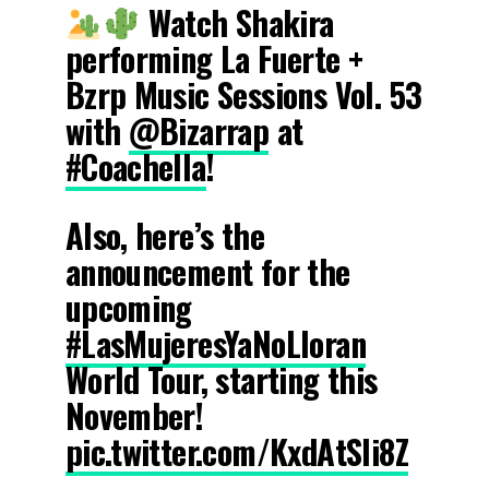
Watch Shakira
performing La Fuerte +
Bzrp Music Sessions Vol. 53
with
@Bizarrap
at
#Coachella
!
Also, here’s the
announcement for the
upcoming
#LasMujeresYaNoLloran
World Tour, starting this
November!
pic.twitter.com/KxdAtSIi8Z