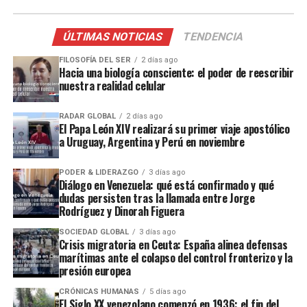
ÚLTIMAS NOTICIAS
TENDENCIA
FILOSOFÍA DEL SER
2 días ago
Hacia una biología consciente: el poder de reescribir
nuestra realidad celular
RADAR GLOBAL
2 días ago
El Papa León XIV realizará su primer viaje apostólico
a Uruguay, Argentina y Perú en noviembre
PODER & LIDERAZGO
3 días ago
Diálogo en Venezuela: qué está confirmado y qué
dudas persisten tras la llamada entre Jorge
Rodríguez y Dinorah Figuera
SOCIEDAD GLOBAL
3 días ago
Crisis migratoria en Ceuta: España alinea defensas
marítimas ante el colapso del control fronterizo y la
presión europea
CRÓNICAS HUMANAS
5 días ago
El Siglo XX venezolano comenzó en 1936: el fin del