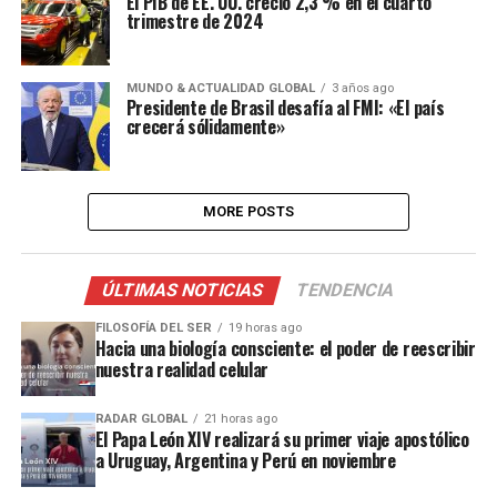
El PIB de EE. UU. creció 2,3 % en el cuarto
trimestre de 2024
MUNDO & ACTUALIDAD GLOBAL
3 años ago
Presidente de Brasil desafía al FMI: «El país
crecerá sólidamente»
MORE POSTS
ÚLTIMAS NOTICIAS
TENDENCIA
FILOSOFÍA DEL SER
19 horas ago
Hacia una biología consciente: el poder de reescribir
nuestra realidad celular
RADAR GLOBAL
21 horas ago
El Papa León XIV realizará su primer viaje apostólico
a Uruguay, Argentina y Perú en noviembre