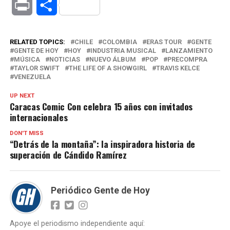
Print
Compartir
RELATED TOPICS:
CHILE
COLOMBIA
ERAS TOUR
GENTE
GENTE DE HOY
HOY
INDUSTRIA MUSICAL
LANZAMIENTO
MÚSICA
NOTICIAS
NUEVO ÁLBUM
POP
PRECOMPRA
TAYLOR SWIFT
THE LIFE OF A SHOWGIRL
TRAVIS KELCE
VENEZUELA
UP NEXT
Caracas Comic Con celebra 15 años con invitados
internacionales
DON'T MISS
“Detrás de la montaña”: la inspiradora historia de
superación de Cándido Ramírez
Periódico Gente de Hoy
Apoye el periodismo independiente aquí: