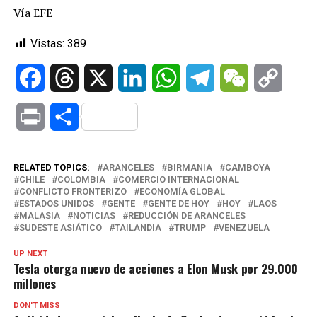
Vía EFE
Vistas:
389
Facebook
Threads
X
LinkedIn
WhatsApp
Telegram
WeChat
Copy
Link
Print
Compartir
RELATED TOPICS:
ARANCELES
BIRMANIA
CAMBOYA
CHILE
COLOMBIA
COMERCIO INTERNACIONAL
CONFLICTO FRONTERIZO
ECONOMÍA GLOBAL
ESTADOS UNIDOS
GENTE
GENTE DE HOY
HOY
LAOS
MALASIA
NOTICIAS
REDUCCIÓN DE ARANCELES
SUDESTE ASIÁTICO
TAILANDIA
TRUMP
VENEZUELA
UP NEXT
Tesla otorga nuevo de acciones a Elon Musk por 29.000
millones
DON'T MISS