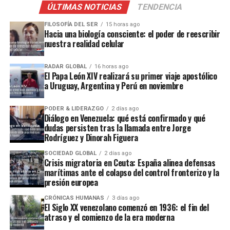
ÚLTIMAS NOTICIAS
TENDENCIA
FILOSOFÍA DEL SER
15 horas ago
Hacia una biología consciente: el poder de reescribir
nuestra realidad celular
RADAR GLOBAL
16 horas ago
El Papa León XIV realizará su primer viaje apostólico
a Uruguay, Argentina y Perú en noviembre
PODER & LIDERAZGO
2 días ago
Diálogo en Venezuela: qué está confirmado y qué
dudas persisten tras la llamada entre Jorge
Rodríguez y Dinorah Figuera
SOCIEDAD GLOBAL
2 días ago
Crisis migratoria en Ceuta: España alinea defensas
marítimas ante el colapso del control fronterizo y la
presión europea
CRÓNICAS HUMANAS
3 días ago
El Siglo XX venezolano comenzó en 1936: el fin del
atraso y el comienzo de la era moderna