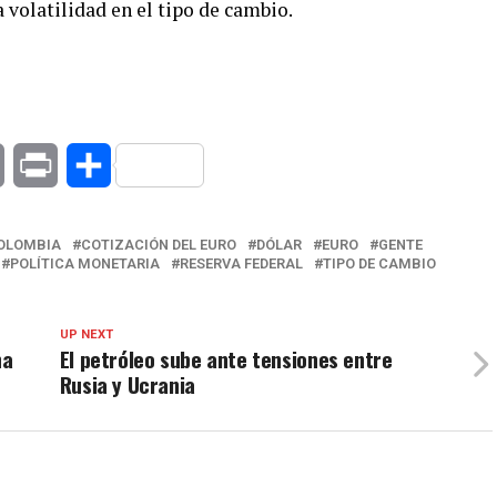
 volatilidad en el tipo de cambio.
at
Copy
Print
Compartir
Link
OLOMBIA
COTIZACIÓN DEL EURO
DÓLAR
EURO
GENTE
POLÍTICA MONETARIA
RESERVA FEDERAL
TIPO DE CAMBIO
UP NEXT
na
El petróleo sube ante tensiones entre
Rusia y Ucrania