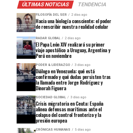
ÚLTIMAS NOTICIAS
TENDENCIA
FILOSOFÍA DEL SER
2 días ago
Hacia una biología consciente: el poder
de reescribir nuestra realidad celular
RADAR GLOBAL
2 días ago
El Papa León XIV realizará su primer
viaje apostólico a Uruguay, Argentina y
Perú en noviembre
PODER & LIDERAZGO
3 días ago
Diálogo en Venezuela: qué está
confirmado y qué dudas persisten tras
la llamada entre Jorge Rodríguez y
Dinorah Figuera
SOCIEDAD GLOBAL
3 días ago
Crisis migratoria en Ceuta: España
alinea defensas marítimas ante el
colapso del control fronterizo y la
presión europea
CRÓNICAS HUMANAS
5 días ago