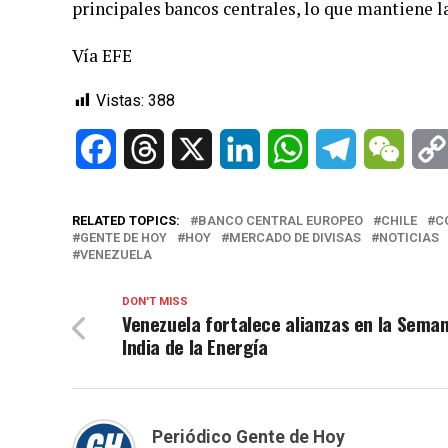
principales bancos centrales, lo que mantiene la
Vía EFE
Vistas:
388
Facebook
Threads
X
LinkedIn
WhatsApp
Telegram
WeCh
RELATED TOPICS:
BANCO CENTRAL EUROPEO
CHILE
C
GENTE DE HOY
HOY
MERCADO DE DIVISAS
NOTICIAS
VENEZUELA
DON'T MISS
Venezuela fortalece alianzas en la Sema
India de la Energía
Periódico Gente de Hoy