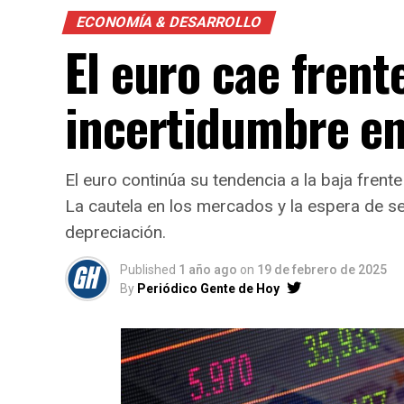
ECONOMÍA & DESARROLLO
El euro cae frente
incertidumbre e
El euro continúa su tendencia a la baja frent
La cautela en los mercados y la espera de se
depreciación.
Published
1 año ago
on
19 de febrero de 2025
By
Periódico Gente de Hoy