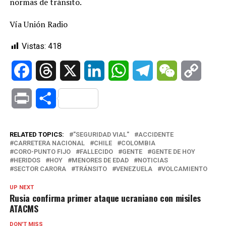
normas de tránsito.
Vía Unión Radio
Vistas:
418
Facebook
Threads
X
LinkedIn
WhatsApp
Telegram
WeChat
Copy
Link
Print
Compartir
RELATED TOPICS:
"SEGURIDAD VIAL"
ACCIDENTE
CARRETERA NACIONAL
CHILE
COLOMBIA
CORO-PUNTO FIJO
FALLECIDO
GENTE
GENTE DE HOY
HERIDOS
HOY
MENORES DE EDAD
NOTICIAS
SECTOR CARORA
TRÁNSITO
VENEZUELA
VOLCAMIENTO
UP NEXT
Rusia confirma primer ataque ucraniano con misiles
ATACMS
DON'T MISS