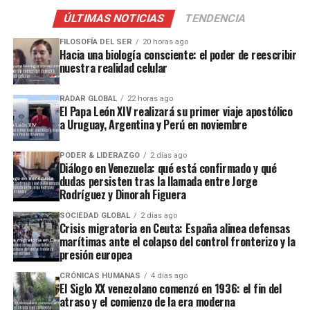
ÚLTIMAS NOTICIAS
TENDENCIA
FILOSOFÍA DEL SER
20 horas ago
Hacia una biología consciente: el poder de reescribir
nuestra realidad celular
RADAR GLOBAL
22 horas ago
El Papa León XIV realizará su primer viaje apostólico
a Uruguay, Argentina y Perú en noviembre
PODER & LIDERAZGO
2 días ago
Diálogo en Venezuela: qué está confirmado y qué
dudas persisten tras la llamada entre Jorge
Rodríguez y Dinorah Figuera
SOCIEDAD GLOBAL
2 días ago
Crisis migratoria en Ceuta: España alinea defensas
marítimas ante el colapso del control fronterizo y la
presión europea
CRÓNICAS HUMANAS
4 días ago
El Siglo XX venezolano comenzó en 1936: el fin del
atraso y el comienzo de la era moderna