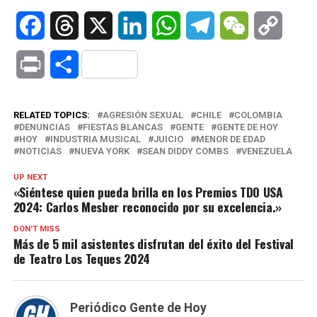
Facebook
Threads
X
LinkedIn
WhatsApp
Telegram
WeChat
Copy
Link
Print
Compartir
RELATED TOPICS:
AGRESIÓN SEXUAL
CHILE
COLOMBIA
DENUNCIAS
FIESTAS BLANCAS
GENTE
GENTE DE HOY
HOY
INDUSTRIA MUSICAL
JUICIO
MENOR DE EDAD
NOTICIAS
NUEVA YORK
SEAN DIDDY COMBS
VENEZUELA
UP NEXT
«Siéntese quien pueda brilla en los Premios TDO USA
2024: Carlos Mesber reconocido por su excelencia.»
DON'T MISS
Más de 5 mil asistentes disfrutan del éxito del Festival
de Teatro Los Teques 2024
Periódico Gente de Hoy