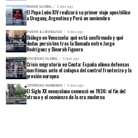
RADAR GLOBAL
2 días ago
El Papa León XIV realizará su primer viaje apostólico
a Uruguay, Argentina y Perú en noviembre
PODER & LIDERAZGO
3 días ago
Diálogo en Venezuela: qué está confirmado y qué
dudas persisten tras la llamada entre Jorge
Rodríguez y Dinorah Figuera
SOCIEDAD GLOBAL
3 días ago
Crisis migratoria en Ceuta: España alinea defensas
marítimas ante el colapso del control fronterizo y la
presión europea
CRÓNICAS HUMANAS
5 días ago
El Siglo XX venezolano comenzó en 1936: el fin del
atraso y el comienzo de la era moderna