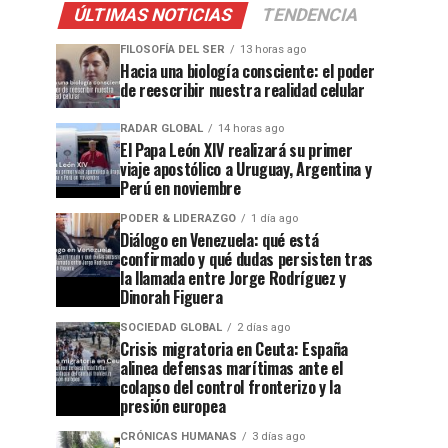
ÚLTIMAS NOTICIAS
TENDENCIA
FILOSOFÍA DEL SER
13 horas ago
Hacia una biología consciente: el poder
de reescribir nuestra realidad celular
RADAR GLOBAL
14 horas ago
El Papa León XIV realizará su primer
viaje apostólico a Uruguay, Argentina y
Perú en noviembre
PODER & LIDERAZGO
1 día ago
Diálogo en Venezuela: qué está
confirmado y qué dudas persisten tras
la llamada entre Jorge Rodríguez y
Dinorah Figuera
SOCIEDAD GLOBAL
2 días ago
Crisis migratoria en Ceuta: España
alinea defensas marítimas ante el
colapso del control fronterizo y la
presión europea
CRÓNICAS HUMANAS
3 días ago