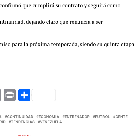
 confirmó que cumplirá su contrato y seguirá como
ontinuidad, dejando claro que renuncia a ser
omiso para la próxima temporada, siendo su quinta etapa
at
Copy
Print
Compartir
Link
A
CONTINUIDAD
ECONOMÍA
ENTRENADOR
FÚTBOL
GENTE
RID
TENDENCIAS
VENEZUELA