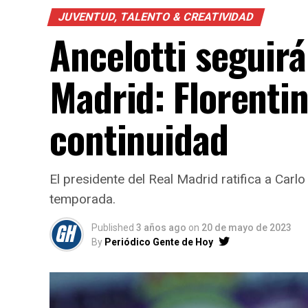
JUVENTUD, TALENTO & CREATIVIDAD
Ancelotti seguirá
Madrid: Florenti
continuidad
El presidente del Real Madrid ratifica a Car
temporada.
Published
3 años ago
on
20 de mayo de 2023
By
Periódico Gente de Hoy