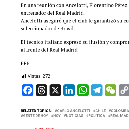
En una reunión con Ancelotti, Florentino Pérez
entrenador del Real Madrid.
Ancelotti aseguró que el club le garantizó su c
seleccionador de Brasil.
El técnico italiano expresó su ilusión y compr
al frente del Real Madrid.
EFE
Vistas:
272
Facebook
Threads
X
LinkedIn
WhatsApp
Telegram
WeCh
RELATED TOPICS:
CARLO ANCELOTTI
CHILE
COLOMBI
GENTE DE HOY
HOY
NOTICIAS
POLÍTICA
REAL MAD