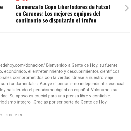
UP NEXT
de
Comienza la Copa Libertadores de Futsal
en Caracas: Los mejores equipos del
continente se disputarán el trofeo
ntedehoy.com/donacion/ Bienvenido a Gente de Hoy, su fuente
co, económico, el entretenimiento y descubrimientos científicos,
onales comprometidos con la verdad. Únase a nuestro viaje
ad son fundamentales. Apoye el periodismo independiente, esencial
oy ha liderado el periodismo digital en español. Valoramos su
ad. Su apoyo es crucial para una prensa libre y confiable.
iodismo íntegro. ¡Gracias por ser parte de Gente de Hoy!
VERTISEMENT