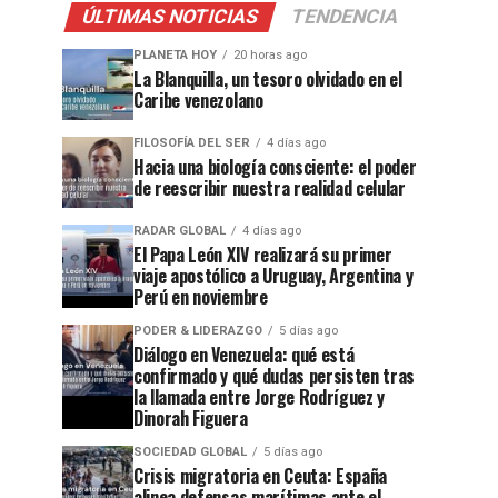
ÚLTIMAS NOTICIAS
TENDENCIA
PLANETA HOY
20 horas ago
La Blanquilla, un tesoro olvidado en el
Caribe venezolano
FILOSOFÍA DEL SER
4 días ago
Hacia una biología consciente: el poder
de reescribir nuestra realidad celular
RADAR GLOBAL
4 días ago
El Papa León XIV realizará su primer
viaje apostólico a Uruguay, Argentina y
Perú en noviembre
PODER & LIDERAZGO
5 días ago
Diálogo en Venezuela: qué está
confirmado y qué dudas persisten tras
la llamada entre Jorge Rodríguez y
Dinorah Figuera
SOCIEDAD GLOBAL
5 días ago
Crisis migratoria en Ceuta: España
alinea defensas marítimas ante el