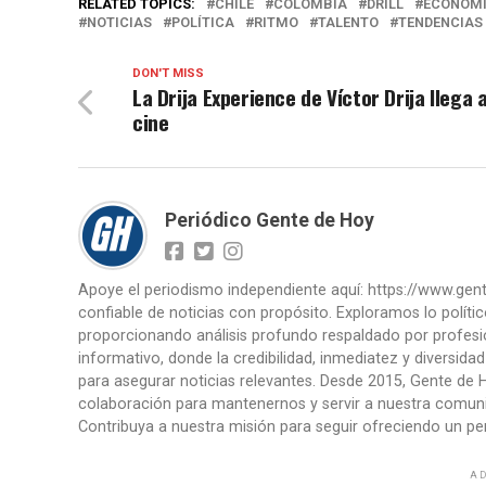
RELATED TOPICS:
CHILE
COLOMBIA
DRILL
ECONOM
NOTICIAS
POLÍTICA
RITMO
TALENTO
TENDENCIAS
DON'T MISS
La Drija Experience de Víctor Drija llega a
cine
Periódico Gente de Hoy
Apoye el periodismo independiente aquí: https://www.ge
confiable de noticias con propósito. Exploramos lo políti
proporcionando análisis profundo respaldado por profesi
informativo, donde la credibilidad, inmediatez y diversid
para asegurar noticias relevantes. Desde 2015, Gente de H
colaboración para mantenernos y servir a nuestra comunid
Contribuya a nuestra misión para seguir ofreciendo un per
AD