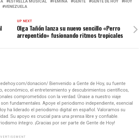
ÍA
ESTRELLA MUSICAL
FÉMINA
GENTE
GENTE DE HOY
HOY
VENEZUELA
UP NEXT
l
Olga Tañón lanza su nuevo sencillo «Perro
arrepentido» fusionando ritmos tropicales
ntedehoy.com/donacion/ Bienvenido a Gente de Hoy, su fuente
co, económico, el entretenimiento y descubrimientos científicos,
onales comprometidos con la verdad. Únase a nuestro viaje
ad son fundamentales. Apoye el periodismo independiente, esencial
oy ha liderado el periodismo digital en español. Valoramos su
ad. Su apoyo es crucial para una prensa libre y confiable.
iodismo íntegro. ¡Gracias por ser parte de Gente de Hoy!
VERTISEMENT