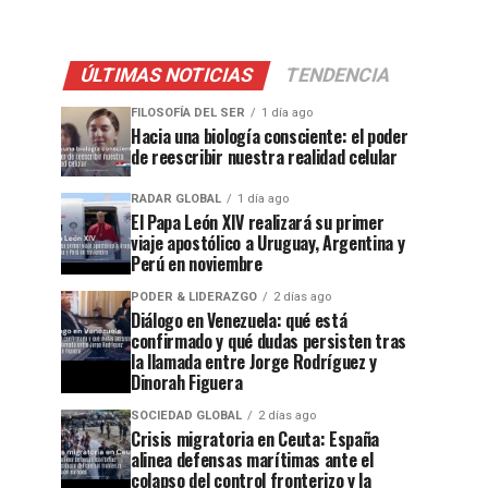
ÚLTIMAS NOTICIAS
TENDENCIA
FILOSOFÍA DEL SER
1 día ago
Hacia una biología consciente: el poder
de reescribir nuestra realidad celular
RADAR GLOBAL
1 día ago
El Papa León XIV realizará su primer
viaje apostólico a Uruguay, Argentina y
Perú en noviembre
PODER & LIDERAZGO
2 días ago
Diálogo en Venezuela: qué está
confirmado y qué dudas persisten tras
la llamada entre Jorge Rodríguez y
Dinorah Figuera
SOCIEDAD GLOBAL
2 días ago
Crisis migratoria en Ceuta: España
alinea defensas marítimas ante el
colapso del control fronterizo y la