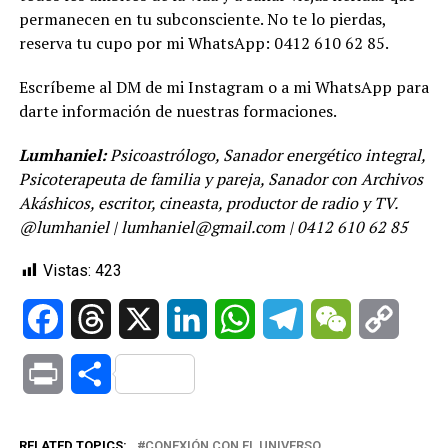
permanecen en tu subconsciente. No te lo pierdas,
reserva tu cupo por mi WhatsApp: 0412 610 62 85.
Escríbeme al DM de mi Instagram o a mi WhatsApp para
darte información de nuestras formaciones.
Lumhaniel:
Psicoastrólogo, Sanador energético integral,
Psicoterapeuta de familia y pareja, Sanador con Archivos
Akáshicos, escritor, cineasta, productor de radio y TV.
@lumhaniel | lumhaniel@gmail.com | 0412 610 62 85
Vistas:
423
Facebook
Threads
X
LinkedIn
WhatsApp
Telegram
WeChat
Copy
Link
Print
Compartir
RELATED TOPICS:
CONEXIÓN CON EL UNIVERSO