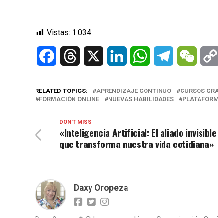
Vistas:
1.034
Facebook
Threads
X
LinkedIn
WhatsApp
Telegram
WeCh
RELATED TOPICS:
APRENDIZAJE CONTINUO
CURSOS GR
FORMACIÓN ONLINE
NUEVAS HABILIDADES
PLATAFORM
DON'T MISS
«Inteligencia Artificial: El aliado invisible
que transforma nuestra vida cotidiana»
Daxy Oropeza