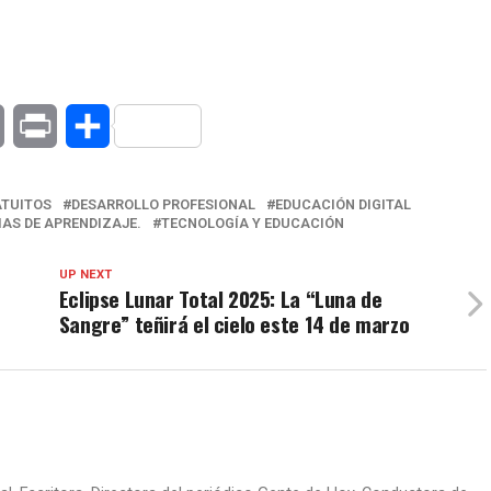
at
Copy
Print
Compartir
Link
ATUITOS
DESARROLLO PROFESIONAL
EDUCACIÓN DIGITAL
AS DE APRENDIZAJE.
TECNOLOGÍA Y EDUCACIÓN
UP NEXT
Eclipse Lunar Total 2025: La “Luna de
Sangre” teñirá el cielo este 14 de marzo