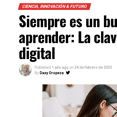
CIENCIA, INNOVACIÓN & FUTURO
Siempre es un b
aprender: La clav
digital
Published
1 año ago
on
24 de febrero de 2025
By
Daxy Oropeza