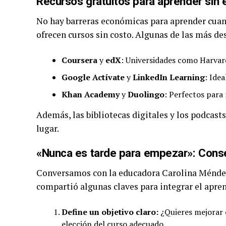
Recursos gratuitos para aprender sin
No hay barreras económicas para aprender cuan
ofrecen cursos sin costo. Algunas de las más de
Coursera
y
edX
: Universidades como Harvar
Google Actívate
y
LinkedIn Learning
: Idea
Khan Academy
y
Duolingo
: Perfectos para
Además, las bibliotecas digitales y los podcas
lugar.
«Nunca es tarde para empezar»: Cons
Conversamos con la educadora Carolina Méndez,
compartió algunas claves para integrar el aprend
Define un objetivo claro:
¿Quieres mejorar e
elección del curso adecuado.