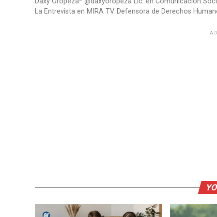
Daxy Oropeza* @daxyoropeza Lic. en Comunicación Social.
La Entrevista en MIRA TV. Defensora de Derechos Human
AD
YO