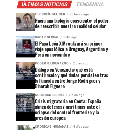
ÚLTIMAS NOTICIAS
TENDENCIA
FILOSOFÍA DEL SER
23 horas ago
Hacia una biología consciente: el poder
de reescribir nuestra realidad celular
RADAR GLOBAL
1 día ago
El Papa León XIV realizará su primer
viaje apostólico a Uruguay, Argentina y
Perú en noviembre
PODER & LIDERAZGO
2 días ago
Diálogo en Venezuela: qué está
confirmado y qué dudas persisten tras
la llamada entre Jorge Rodríguez y
Dinorah Figuera
SOCIEDAD GLOBAL
2 días ago
Crisis migratoria en Ceuta: España
alinea defensas marítimas ante el
colapso del control fronterizo y la
presión europea
CRÓNICAS HUMANAS
4 días ago