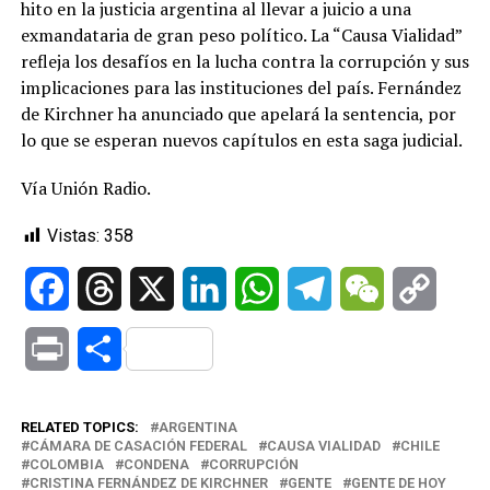
hito en la justicia argentina al llevar a juicio a una
exmandataria de gran peso político. La “Causa Vialidad”
refleja los desafíos en la lucha contra la corrupción y sus
implicaciones para las instituciones del país. Fernández
de Kirchner ha anunciado que apelará la sentencia, por
lo que se esperan nuevos capítulos en esta saga judicial.
Vía Unión Radio.
Vistas:
358
Facebook
Threads
X
LinkedIn
WhatsApp
Telegram
WeChat
Copy
Link
Print
Compartir
RELATED TOPICS:
ARGENTINA
CÁMARA DE CASACIÓN FEDERAL
CAUSA VIALIDAD
CHILE
COLOMBIA
CONDENA
CORRUPCIÓN
CRISTINA FERNÁNDEZ DE KIRCHNER
GENTE
GENTE DE HOY