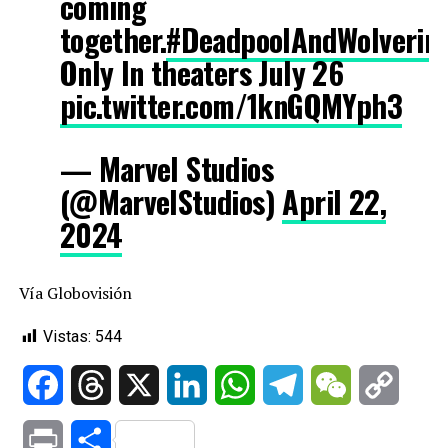
coming
together.
#DeadpoolAndWolverin
Only In theaters July 26
pic.twitter.com/1knGQMYph3
— Marvel Studios
(@MarvelStudios)
April 22,
2024
Vía Globovisión
Vistas:
544
Facebook
Threads
X
LinkedIn
WhatsApp
Telegram
WeChat
Copy
Link
Print
Compartir