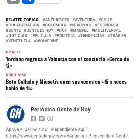
RELATED TOPICS:
ANTIHÉROES
AVENTURA
CHILE
COLABORACIÓN
COLOMBIA
DEADPOOL
ECONOMÍA
GENTE
GENTE DE HOY
HOY
MARVEL
MULTIVERSAL
NOTICIAS
PELÍCULA
POLÍTICA
TENDENCIAS
TRÁILER
VENEZUELA
WOLVERINE
UP NEXT
Yordano regresa a Valencia con el concierto «Cerca de
ti»
DON'T MISS
Beto Collado y Miosotis unen sus voces en «Si a veces
hablo de ti»
Periódico Gente de Hoy
Apoye el periodismo independiente aquí:
https://www.gentedehoy.com/donacion/ Bienvenido a Gente