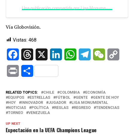
Una publicación compartida por Liga Monumental (@ligamonumental)
Vía Globovisión.
Vistas:
468
Facebook
Threads
X
LinkedIn
WhatsApp
Telegram
WeChat
Copy
Link
Print
Compartir
RELATED TOPICS:
CHILE
COLOMBIA
ECONOMÍA
EQUIPOS
ESTRELLAS
FÚTBOL
GENTE
GENTE DE HOY
HOY
INNOVADOR
JUGADOR
LIGA MONUMENTAL
NOTICIAS
POLÍTICA
REGLAS
REGRESO
TENDENCIAS
TORNEO
VENEZUELA
UP NEXT
Expectación en la UEFA Champions League