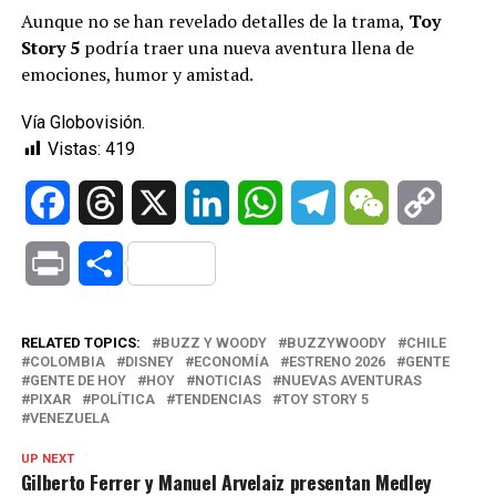
Aunque no se han revelado detalles de la trama,
Toy
Story 5
podría traer una nueva aventura llena de
emociones, humor y amistad.
Vía Globovisión.
Vistas:
419
Facebook
Threads
X
LinkedIn
WhatsApp
Telegram
WeChat
Copy
Link
Print
Compartir
RELATED TOPICS:
BUZZ Y WOODY
BUZZYWOODY
CHILE
COLOMBIA
DISNEY
ECONOMÍA
ESTRENO 2026
GENTE
GENTE DE HOY
HOY
NOTICIAS
NUEVAS AVENTURAS
PIXAR
POLÍTICA
TENDENCIAS
TOY STORY 5
VENEZUELA
UP NEXT
Gilberto Ferrer y Manuel Arvelaiz presentan Medley