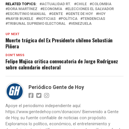
RELATED TOPICS:
ACTUALIDAD RT.
CHILE
COLOMBIA
DORA MARTÍNEZ
ECONOMÍA
ELECCIONES EL SALVADOR
ESCRUTINIO MANUAL
GENTE
GENTE DE HOY
HOY
NAYIB BUKELE
NOTICIAS
POLÍTICA
TENDENCIAS
TRIBUNAL SUPREMO ELECTORAL
VENEZUELA
UP NEXT
Muerte trágica del Ex Presidente chileno Sebastián
Piñera
DON'T MISS
Felipe Mujica critica convocatoria de Jorge Rodríguez
sobre calendario electoral
Periódico Gente de Hoy
Apoye el periodismo independiente aquí:
https://www.gentedehoy.com/donacion/ Bienvenido a Gente
de Hoy, su fuente confiable de noticias con propósito.
Exploramos lo político, económico, el entretenimiento y