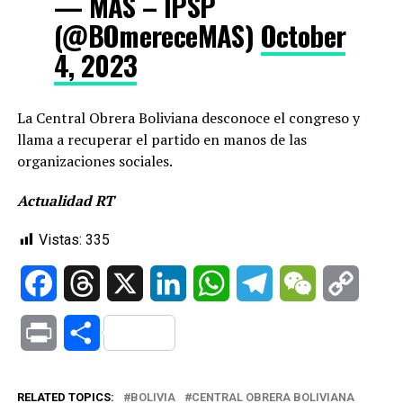
— MAS – IPSP
(@BOmereceMAS)
October
4, 2023
La Central Obrera Boliviana desconoce el congreso y
llama a recuperar el partido en manos de las
organizaciones sociales.
Actualidad RT
Vistas:
335
Facebook
Threads
X
LinkedIn
WhatsApp
Telegram
WeChat
Copy
Link
Print
Compartir
RELATED TOPICS:
BOLIVIA
CENTRAL OBRERA BOLIVIANA