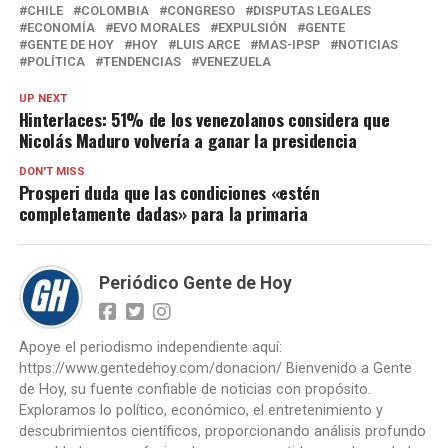
CHILE
COLOMBIA
CONGRESO
DISPUTAS LEGALES
ECONOMÍA
EVO MORALES
EXPULSIÓN
GENTE
GENTE DE HOY
HOY
LUIS ARCE
MAS-IPSP
NOTICIAS
POLÍTICA
TENDENCIAS
VENEZUELA
UP NEXT
Hinterlaces: 51% de los venezolanos considera que
Nicolás Maduro volvería a ganar la presidencia
DON'T MISS
Prosperi duda que las condiciones «estén
completamente dadas» para la primaria
Periódico Gente de Hoy
Apoye el periodismo independiente aquí:
https://www.gentedehoy.com/donacion/ Bienvenido a Gente
de Hoy, su fuente confiable de noticias con propósito.
Exploramos lo político, económico, el entretenimiento y
descubrimientos científicos, proporcionando análisis profundo