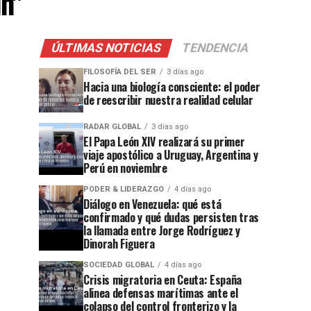
in"
ÚLTIMAS NOTICIAS
TENDENCIA
FILOSOFÍA DEL SER
3 días ago
Hacia una biología consciente: el poder
de reescribir nuestra realidad celular
RADAR GLOBAL
3 días ago
El Papa León XIV realizará su primer
viaje apostólico a Uruguay, Argentina y
Perú en noviembre
PODER & LIDERAZGO
4 días ago
Diálogo en Venezuela: qué está
confirmado y qué dudas persisten tras
la llamada entre Jorge Rodríguez y
Dinorah Figuera
SOCIEDAD GLOBAL
4 días ago
Crisis migratoria en Ceuta: España
alinea defensas marítimas ante el
colapso del control fronterizo y la