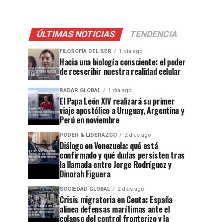
ÚLTIMAS NOTICIAS
TENDENCIA
FILOSOFÍA DEL SER
1 día ago
Hacia una biología consciente: el poder
de reescribir nuestra realidad celular
RADAR GLOBAL
1 día ago
El Papa León XIV realizará su primer
viaje apostólico a Uruguay, Argentina y
Perú en noviembre
PODER & LIDERAZGO
2 días ago
Diálogo en Venezuela: qué está
confirmado y qué dudas persisten tras
la llamada entre Jorge Rodríguez y
Dinorah Figuera
SOCIEDAD GLOBAL
2 días ago
Crisis migratoria en Ceuta: España
alinea defensas marítimas ante el
colapso del control fronterizo y la