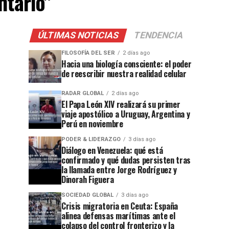
ntario"
ÚLTIMAS NOTICIAS
TENDENCIA
FILOSOFÍA DEL SER
2 días ago
Hacia una biología consciente: el poder
de reescribir nuestra realidad celular
RADAR GLOBAL
2 días ago
El Papa León XIV realizará su primer
viaje apostólico a Uruguay, Argentina y
Perú en noviembre
PODER & LIDERAZGO
3 días ago
Diálogo en Venezuela: qué está
confirmado y qué dudas persisten tras
la llamada entre Jorge Rodríguez y
Dinorah Figuera
SOCIEDAD GLOBAL
3 días ago
Crisis migratoria en Ceuta: España
alinea defensas marítimas ante el
colapso del control fronterizo y la