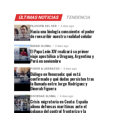
ÚLTIMAS NOTICIAS
TENDENCIA
FILOSOFÍA DEL SER
3 días ago
Hacia una biología consciente: el poder
de reescribir nuestra realidad celular
RADAR GLOBAL
3 días ago
El Papa León XIV realizará su primer
viaje apostólico a Uruguay, Argentina y
Perú en noviembre
PODER & LIDERAZGO
4 días ago
Diálogo en Venezuela: qué está
confirmado y qué dudas persisten tras
la llamada entre Jorge Rodríguez y
Dinorah Figuera
SOCIEDAD GLOBAL
4 días ago
Crisis migratoria en Ceuta: España
alinea defensas marítimas ante el
colapso del control fronterizo y la