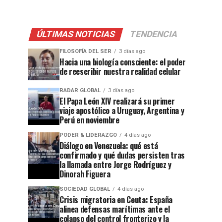
ÚLTIMAS NOTICIAS
TENDENCIA
FILOSOFÍA DEL SER
3 días ago
Hacia una biología consciente: el poder
de reescribir nuestra realidad celular
RADAR GLOBAL
3 días ago
El Papa León XIV realizará su primer
viaje apostólico a Uruguay, Argentina y
Perú en noviembre
PODER & LIDERAZGO
4 días ago
Diálogo en Venezuela: qué está
confirmado y qué dudas persisten tras
la llamada entre Jorge Rodríguez y
Dinorah Figuera
SOCIEDAD GLOBAL
4 días ago
Crisis migratoria en Ceuta: España
alinea defensas marítimas ante el
colapso del control fronterizo y la