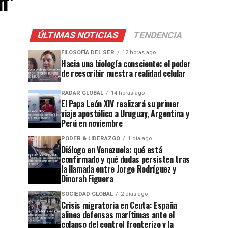
n"
ÚLTIMAS NOTICIAS
TENDENCIA
FILOSOFÍA DEL SER
12 horas ago
Hacia una biología consciente: el poder
de reescribir nuestra realidad celular
RADAR GLOBAL
14 horas ago
El Papa León XIV realizará su primer
viaje apostólico a Uruguay, Argentina y
Perú en noviembre
PODER & LIDERAZGO
1 día ago
Diálogo en Venezuela: qué está
confirmado y qué dudas persisten tras
la llamada entre Jorge Rodríguez y
Dinorah Figuera
SOCIEDAD GLOBAL
2 días ago
Crisis migratoria en Ceuta: España
alinea defensas marítimas ante el
colapso del control fronterizo y la