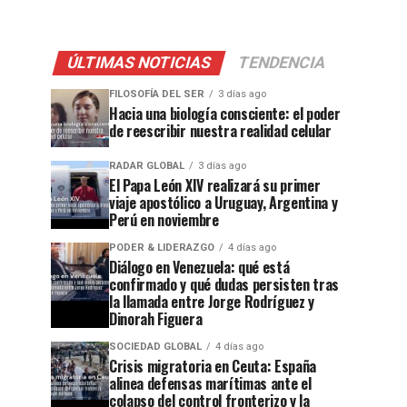
ÚLTIMAS NOTICIAS
TENDENCIA
FILOSOFÍA DEL SER
3 días ago
Hacia una biología consciente: el poder
de reescribir nuestra realidad celular
RADAR GLOBAL
3 días ago
El Papa León XIV realizará su primer
viaje apostólico a Uruguay, Argentina y
Perú en noviembre
PODER & LIDERAZGO
4 días ago
Diálogo en Venezuela: qué está
confirmado y qué dudas persisten tras
la llamada entre Jorge Rodríguez y
Dinorah Figuera
SOCIEDAD GLOBAL
4 días ago
Crisis migratoria en Ceuta: España
alinea defensas marítimas ante el
colapso del control fronterizo y la