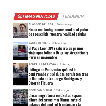
"
ÚLTIMAS NOTICIAS
TENDENCIA
FILOSOFÍA DEL SER
20 horas ago
Hacia una biología consciente: el poder
de reescribir nuestra realidad celular
RADAR GLOBAL
22 horas ago
El Papa León XIV realizará su primer
viaje apostólico a Uruguay, Argentina y
Perú en noviembre
PODER & LIDERAZGO
2 días ago
Diálogo en Venezuela: qué está
confirmado y qué dudas persisten tras
la llamada entre Jorge Rodríguez y
Dinorah Figuera
SOCIEDAD GLOBAL
2 días ago
Crisis migratoria en Ceuta: España
alinea defensas marítimas ante el
colapso del control fronterizo y la