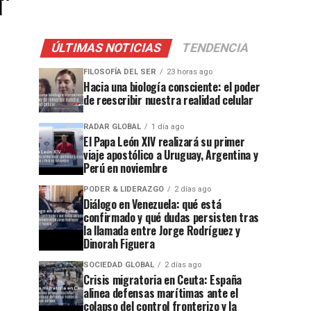
"
ÚLTIMAS NOTICIAS
TENDENCIA
FILOSOFÍA DEL SER
23 horas ago
Hacia una biología consciente: el poder
de reescribir nuestra realidad celular
RADAR GLOBAL
1 día ago
El Papa León XIV realizará su primer
viaje apostólico a Uruguay, Argentina y
Perú en noviembre
PODER & LIDERAZGO
2 días ago
Diálogo en Venezuela: qué está
confirmado y qué dudas persisten tras
la llamada entre Jorge Rodríguez y
Dinorah Figuera
SOCIEDAD GLOBAL
2 días ago
Crisis migratoria en Ceuta: España
alinea defensas marítimas ante el
colapso del control fronterizo y la