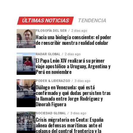
ÚLTIMAS NOTICIAS
TENDENCIA
FILOSOFÍA DEL SER
2 días ago
Hacia una biología consciente: el poder
de reescribir nuestra realidad celular
RADAR GLOBAL
2 días ago
El Papa León XIV realizará su primer
viaje apostólico a Uruguay, Argentina y
Perú en noviembre
PODER & LIDERAZGO
3 días ago
Diálogo en Venezuela: qué está
confirmado y qué dudas persisten tras
la llamada entre Jorge Rodríguez y
Dinorah Figuera
SOCIEDAD GLOBAL
3 días ago
Crisis migratoria en Ceuta: España
alinea defensas marítimas ante el
colapso del control fronterizo y la