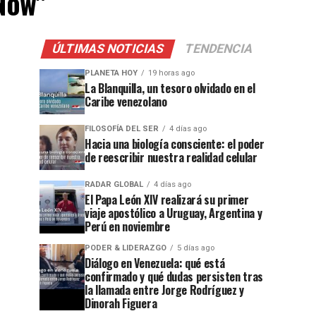
 Now"
ÚLTIMAS NOTICIAS
TENDENCIA
PLANETA HOY
19 horas ago
La Blanquilla, un tesoro olvidado en el
Caribe venezolano
FILOSOFÍA DEL SER
4 días ago
Hacia una biología consciente: el poder
de reescribir nuestra realidad celular
RADAR GLOBAL
4 días ago
El Papa León XIV realizará su primer
viaje apostólico a Uruguay, Argentina y
Perú en noviembre
PODER & LIDERAZGO
5 días ago
Diálogo en Venezuela: qué está
confirmado y qué dudas persisten tras
la llamada entre Jorge Rodríguez y
Dinorah Figuera