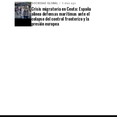
SOCIEDAD GLOBAL
5 días ago
Crisis migratoria en Ceuta: España
alinea defensas marítimas ante el
colapso del control fronterizo y la
presión europea