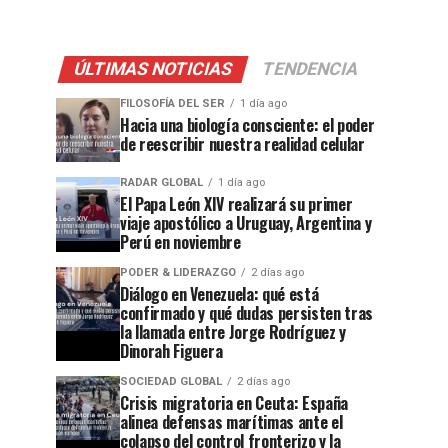
ÚLTIMAS NOTICIAS
TENDENCIA
FILOSOFÍA DEL SER
1 día ago
Hacia una biología consciente: el poder
de reescribir nuestra realidad celular
RADAR GLOBAL
1 día ago
El Papa León XIV realizará su primer
viaje apostólico a Uruguay, Argentina y
Perú en noviembre
PODER & LIDERAZGO
2 días ago
Diálogo en Venezuela: qué está
confirmado y qué dudas persisten tras
la llamada entre Jorge Rodríguez y
Dinorah Figuera
SOCIEDAD GLOBAL
2 días ago
Crisis migratoria en Ceuta: España
alinea defensas marítimas ante el
colapso del control fronterizo y la