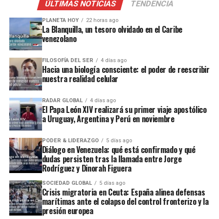
ÚLTIMAS NOTICIAS
TENDENCIA
PLANETA HOY
22 horas ago
La Blanquilla, un tesoro olvidado en el Caribe
venezolano
FILOSOFÍA DEL SER
4 días ago
Hacia una biología consciente: el poder de reescribir
nuestra realidad celular
RADAR GLOBAL
4 días ago
El Papa León XIV realizará su primer viaje apostólico
a Uruguay, Argentina y Perú en noviembre
PODER & LIDERAZGO
5 días ago
Diálogo en Venezuela: qué está confirmado y qué
dudas persisten tras la llamada entre Jorge
Rodríguez y Dinorah Figuera
SOCIEDAD GLOBAL
5 días ago
Crisis migratoria en Ceuta: España alinea defensas
marítimas ante el colapso del control fronterizo y la
presión europea