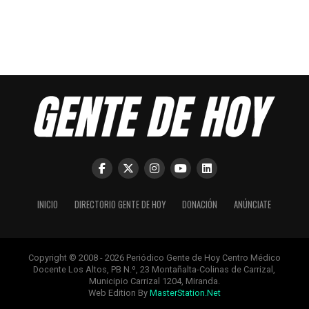
INICIO
DIRECTORIO GENTE DE HOY
DONACIÓN
ANÚNCIATE
Copyright © 2008 - 2026 Periódico Gente de Hoy Centro Médico
Docente Los Altos, PB N.º, 23 Montañalta-Colinas de Carrizal,
Municipio Carrizal 1204, Miranda.
Web Edition By
MasterStation.Net