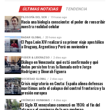
ÚLTIMAS NOTICIAS
TENDENCIA
FILOSOFÍA DEL SER
19 horas ago
Hacia una biología consciente: el poder de reescribir
nuestra realidad celular
RADAR GLOBAL
20 horas ago
El Papa León XIV realizará su primer viaje apostólico
a Uruguay, Argentina y Perú en noviembre
PODER & LIDERAZGO
2 días ago
Diálogo en Venezuela: qué está confirmado y qué
dudas persisten tras la llamada entre Jorge
Rodríguez y Dinorah Figuera
SOCIEDAD GLOBAL
2 días ago
Crisis migratoria en Ceuta: España alinea defensas
marítimas ante el colapso del control fronterizo y la
presión europea
CRÓNICAS HUMANAS
4 días ago
El Siglo XX venezolano comenzó en 1936: el fin del
atraso y el comienzo de la era moderna