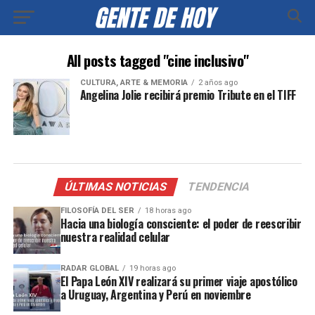
All posts tagged "cine inclusivo"
CULTURA, ARTE & MEMORIA
2 años ago
Angelina Jolie recibirá premio Tribute en el TIFF
ÚLTIMAS NOTICIAS
TENDENCIA
FILOSOFÍA DEL SER
18 horas ago
Hacia una biología consciente: el poder de reescribir
nuestra realidad celular
RADAR GLOBAL
19 horas ago
El Papa León XIV realizará su primer viaje apostólico
a Uruguay, Argentina y Perú en noviembre