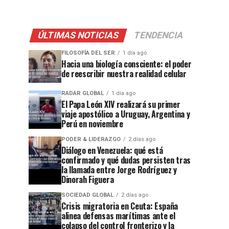
ÚLTIMAS NOTICIAS
TENDENCIA
FILOSOFÍA DEL SER
1 día ago
Hacia una biología consciente: el poder
de reescribir nuestra realidad celular
RADAR GLOBAL
1 día ago
El Papa León XIV realizará su primer
viaje apostólico a Uruguay, Argentina y
Perú en noviembre
PODER & LIDERAZGO
2 días ago
Diálogo en Venezuela: qué está
confirmado y qué dudas persisten tras
la llamada entre Jorge Rodríguez y
Dinorah Figuera
SOCIEDAD GLOBAL
2 días ago
Crisis migratoria en Ceuta: España
alinea defensas marítimas ante el
colapso del control fronterizo y la