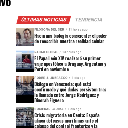
ivo"
ÚLTIMAS NOTICIAS
TENDENCIA
FILOSOFÍA DEL SER
11 horas ago
Hacia una biología consciente: el poder
de reescribir nuestra realidad celular
RADAR GLOBAL
13 horas ago
El Papa León XIV realizará su primer
viaje apostólico a Uruguay, Argentina y
Perú en noviembre
PODER & LIDERAZGO
1 día ago
Diálogo en Venezuela: qué está
confirmado y qué dudas persisten tras
la llamada entre Jorge Rodríguez y
Dinorah Figuera
SOCIEDAD GLOBAL
1 día ago
Crisis migratoria en Ceuta: España
alinea defensas marítimas ante el
colapso del control fronterizo y la