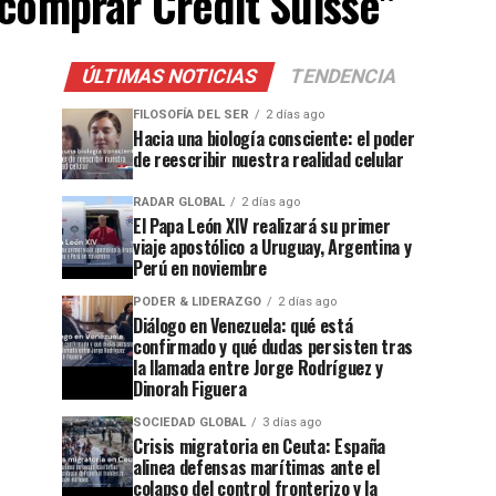
 comprar Credit Suisse"
ÚLTIMAS NOTICIAS
TENDENCIA
FILOSOFÍA DEL SER
2 días ago
Hacia una biología consciente: el poder
de reescribir nuestra realidad celular
RADAR GLOBAL
2 días ago
El Papa León XIV realizará su primer
viaje apostólico a Uruguay, Argentina y
Perú en noviembre
PODER & LIDERAZGO
2 días ago
Diálogo en Venezuela: qué está
confirmado y qué dudas persisten tras
la llamada entre Jorge Rodríguez y
Dinorah Figuera
SOCIEDAD GLOBAL
3 días ago
Crisis migratoria en Ceuta: España
alinea defensas marítimas ante el
colapso del control fronterizo y la