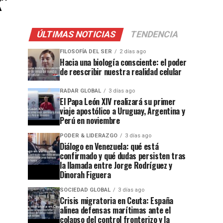
k"
ÚLTIMAS NOTICIAS
TENDENCIA
FILOSOFÍA DEL SER
2 días ago
Hacia una biología consciente: el poder
de reescribir nuestra realidad celular
RADAR GLOBAL
3 días ago
El Papa León XIV realizará su primer
viaje apostólico a Uruguay, Argentina y
Perú en noviembre
PODER & LIDERAZGO
3 días ago
Diálogo en Venezuela: qué está
confirmado y qué dudas persisten tras
la llamada entre Jorge Rodríguez y
Dinorah Figuera
SOCIEDAD GLOBAL
3 días ago
Crisis migratoria en Ceuta: España
alinea defensas marítimas ante el
colapso del control fronterizo y la