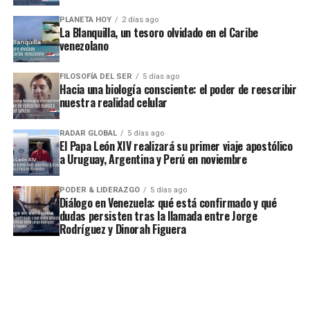
PLANETA HOY
2 días ago
La Blanquilla, un tesoro olvidado en el Caribe
venezolano
FILOSOFÍA DEL SER
5 días ago
Hacia una biología consciente: el poder de reescribir
nuestra realidad celular
RADAR GLOBAL
5 días ago
El Papa León XIV realizará su primer viaje apostólico
a Uruguay, Argentina y Perú en noviembre
PODER & LIDERAZGO
5 días ago
Diálogo en Venezuela: qué está confirmado y qué
dudas persisten tras la llamada entre Jorge
Rodríguez y Dinorah Figuera