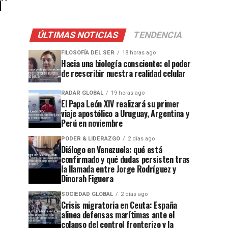
a"
ÚLTIMAS NOTICIAS
TENDENCIA
FILOSOFÍA DEL SER
18 horas ago
Hacia una biología consciente: el poder
de reescribir nuestra realidad celular
RADAR GLOBAL
19 horas ago
El Papa León XIV realizará su primer
viaje apostólico a Uruguay, Argentina y
Perú en noviembre
PODER & LIDERAZGO
2 días ago
Diálogo en Venezuela: qué está
confirmado y qué dudas persisten tras
la llamada entre Jorge Rodríguez y
Dinorah Figuera
SOCIEDAD GLOBAL
2 días ago
Crisis migratoria en Ceuta: España
alinea defensas marítimas ante el
colapso del control fronterizo y la