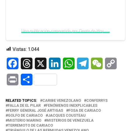
Una publicación compartida por Gente de Hoy (@gentedehoy)
Vistas:
1.044
Facebook
Threads
X
LinkedIn
WhatsApp
Telegram
WeChat
Copy
Link
Print
Compartir
RELATED TOPICS:
CARIBE VENEZOLANO
CONFERRYS
FALLA DE EL PILAR
FENÓMENOS INEXPLICABLES
FERRY GENERAL JOSÉ ARTIGAS
FOSA DE CARIACO
GOLFO DE CARIACO
JACQUES COUSTEAU
MISTERIO MARINO
MISTERIOS DE VENEZUELA
TERREMOTO DE CARIACO
TRIÁNGULO DE LAS BERMUDAS VENEZOLANO