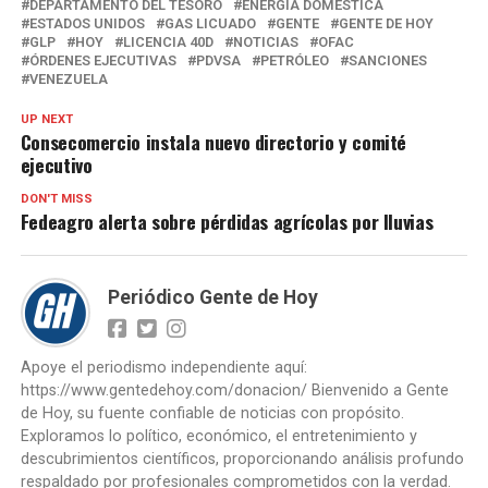
DEPARTAMENTO DEL TESORO
ENERGÍA DOMÉSTICA
ESTADOS UNIDOS
GAS LICUADO
GENTE
GENTE DE HOY
GLP
HOY
LICENCIA 40D
NOTICIAS
OFAC
ÓRDENES EJECUTIVAS
PDVSA
PETRÓLEO
SANCIONES
VENEZUELA
UP NEXT
Consecomercio instala nuevo directorio y comité
ejecutivo
DON'T MISS
Fedeagro alerta sobre pérdidas agrícolas por lluvias
Periódico Gente de Hoy
Apoye el periodismo independiente aquí:
https://www.gentedehoy.com/donacion/ Bienvenido a Gente
de Hoy, su fuente confiable de noticias con propósito.
Exploramos lo político, económico, el entretenimiento y
descubrimientos científicos, proporcionando análisis profundo
respaldado por profesionales comprometidos con la verdad.