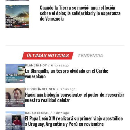
Cuando la Tierra se movió: una reflexión
sobre el dolor, la solidaridad y la esperanza
de Venezuela
ÚLTIMAS NOTICIAS
TENDENCIA
PLANETA HOY
6 horas ago
La Blanquilla, un tesoro olvidado en el Caribe
venezolano
FILOSOFÍA DEL SER
3 días ago
Hacia una biología consciente: el poder de reescribir
nuestra realidad celular
RADAR GLOBAL
3 días ago
El Papa León XIV realizará su primer viaje apostólico
a Uruguay, Argentina y Perú en noviembre