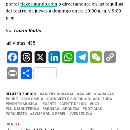
portal
ticketmundo.com
o directamente en las taquillas
del teatro, de jueves a domingo entre 10:00 a. m. y 5:00
p. m.
Vía
Unión Radio
Vistas:
435
Facebook
Threads
X
LinkedIn
WhatsApp
Telegram
WeChat
Copy
Link
Print
Compartir
RELATED TOPICS:
ANDRÉS MIRABAL
ANIME
CARACAS
CHILE
COLOMBIA
CONCIERTO SINFÓNICO
CULTURA
EVENTO MUSICAL
GENTE
GENTE DE HOY
HOY
LUIS MONTEROLA
MÚSICA JAPONESA
NOTICIAS
ORQUESTA
SYMPHONIC REBEL
VENEZUELA
UP NEXT